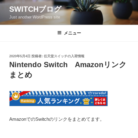
コ
SWITCHブログ
ン
Just another WordPress site
テ
ン
ツ
メニュー
へ
ス
キ
投
2020年5月4日
投稿者:
任天堂スイッチの入荷情報
稿
ッ
Nintendo Switch Amazonリンク
日:
プ
まとめ
AmazonでのSwitchのリンクをまとめてます。