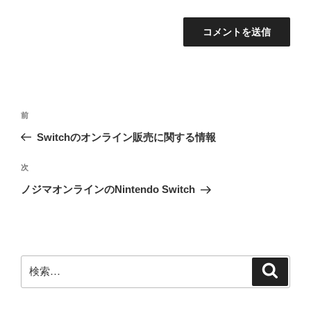
投
前
前
稿
の
Switchのオンライン販売に関する情報
ナ
投
ビ
稿
次
次
ゲ
の
ノジマオンラインのNintendo Switch
投
ー
稿
シ
ョ
ン
検
検
索
索: