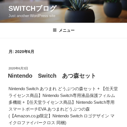
コ
SWITCHブログ
ン
Just another WordPress site
テ
ン
ツ
メニュー
へ
ス
キ
月:
2020年6月
ッ
プ
投
2020年6月3日
稿
Nintendo Switch あつ森セット
日:
Nintendo Switch あつまれ どうぶつの森セット + 【任天堂
ライセンス商品】Nintendo Switch専用液晶保護フィルム
多機能 +【任天堂ライセンス商品】Nintendo Switch専用
スマートポーチEVA あつまれどうぶつの森
(【Amazon.co.jp限定】Nintendo Switch ロゴデザイン マ
イクロファイバークロス 同梱)