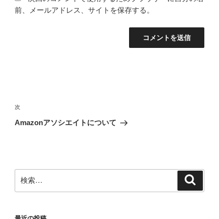
前、メールアドレス、サイトを保存する。
投
稿
次
次
ナ
の
Amazonアソシエイトについて
ビ
投
稿
ゲ
ー
シ
検
検
索
ョ
索:
ン
最近の投稿