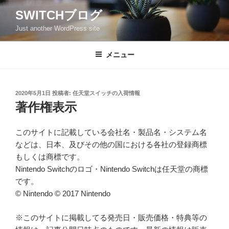
コ
SWITCHブログ
ン
Just another WordPress site
テ
ン
ツ
メニュー
へ
ス
キ
投
2020年5月1日
投稿者:
任天堂スイッチの入荷情報
稿
ッ
著作権表示
日:
プ
このサイトに記載している会社名・製品名・システム名
などは、日本、及びその他の国における各社の登録商標
もしくは商標です。
Nintendo Switchのロゴ・Nintendo Switchは任天堂の商標
です。
© Nintendo © 2017 Nintendo
※このサイトに掲載してる発売日・販売価格・特典等の